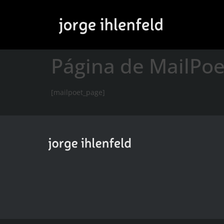
Página de MailPoe
[mailpoet_page]